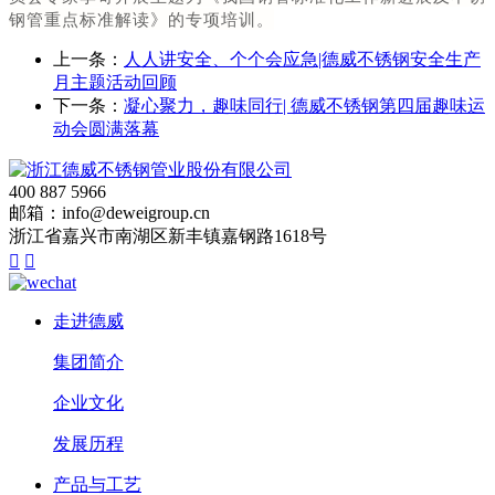
钢管重点标准解读》的专项培训。
上一条：
人人讲安全、个个会应急|德威不锈钢安全生产
月主题活动回顾
下一条：
凝心聚力，趣味同行| 德威不锈钢第四届趣味运
动会圆满落幕
400 887 5966
邮箱：info@deweigroup.cn
浙江省嘉兴市南湖区新丰镇嘉钢路1618号


走进德威
集团简介
企业文化
发展历程
产品与工艺